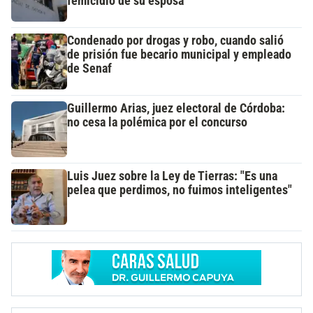
femicidio de su esposa
Condenado por drogas y robo, cuando salió
de prisión fue becario municipal y empleado
de Senaf
Guillermo Arias, juez electoral de Córdoba:
no cesa la polémica por el concurso
Luis Juez sobre la Ley de Tierras: "Es una
pelea que perdimos, no fuimos inteligentes"