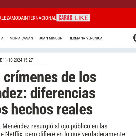
ALEZA
MODA
INTERNACIONAL
CARAS MIAMI
TA
MORIA CASÁN
JUAN MINUJÍN
HERMANA VERÓNICA
CARAS BRASIL
CARAS URUGUAY
E
11-10-2024 15:27
s crímenes de los
ez: diferencias
los hechos reales
k Menéndez resurgió al ojo público en las
 Netflix, pero difiere en lo que verdaderamente