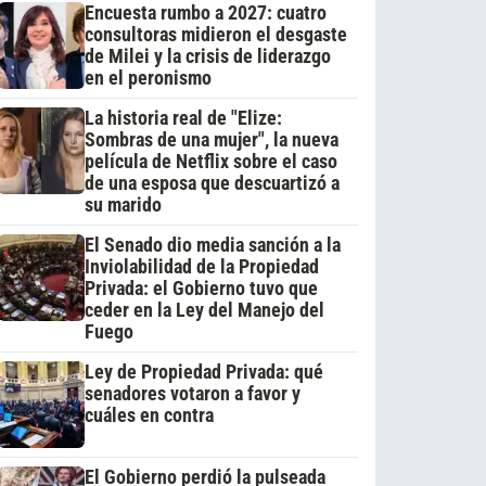
Encuesta rumbo a 2027: cuatro
consultoras midieron el desgaste
de Milei y la crisis de liderazgo
en el peronismo
La historia real de "Elize:
Sombras de una mujer", la nueva
película de Netflix sobre el caso
de una esposa que descuartizó a
su marido
El Senado dio media sanción a la
Inviolabilidad de la Propiedad
Privada: el Gobierno tuvo que
ceder en la Ley del Manejo del
Fuego
Ley de Propiedad Privada: qué
senadores votaron a favor y
cuáles en contra
El Gobierno perdió la pulseada