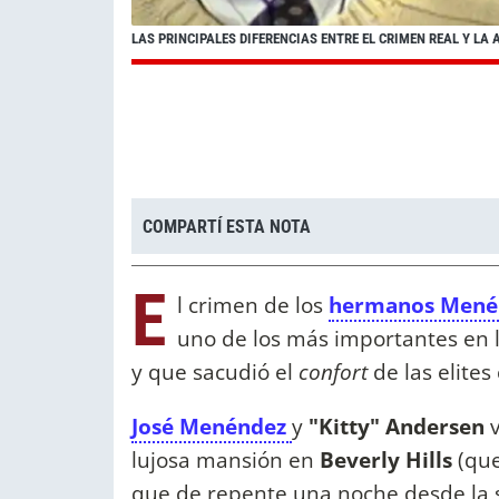
LAS PRINCIPALES DIFERENCIAS ENTRE EL CRIMEN REAL Y LA 
COMPARTÍ ESTA NOTA
E
l crimen de los
hermanos Men
uno de los más importantes en l
y que sacudió el
confort
de las elites
José Menéndez
y
"Kitty" Andersen
lujosa mansión en
Beverly Hills
(que
que de repente una noche desde la s