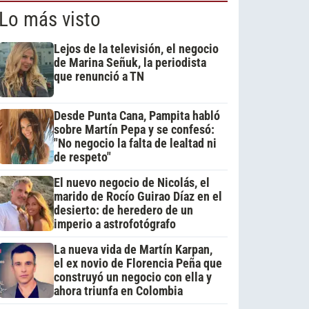
Lo más visto
Lejos de la televisión, el negocio
de Marina Señuk, la periodista
que renunció a TN
Desde Punta Cana, Pampita habló
sobre Martín Pepa y se confesó:
"No negocio la falta de lealtad ni
de respeto"
El nuevo negocio de Nicolás, el
marido de Rocío Guirao Díaz en el
desierto: de heredero de un
imperio a astrofotógrafo
La nueva vida de Martín Karpan,
el ex novio de Florencia Peña que
construyó un negocio con ella y
ahora triunfa en Colombia