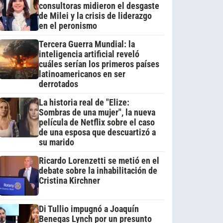
consultoras midieron el desgaste
de Milei y la crisis de liderazgo
en el peronismo
Tercera Guerra Mundial: la
inteligencia artificial reveló
cuáles serían los primeros países
latinoamericanos en ser
derrotados
La historia real de "Elize:
Sombras de una mujer", la nueva
película de Netflix sobre el caso
de una esposa que descuartizó a
su marido
Ricardo Lorenzetti se metió en el
debate sobre la inhabilitación de
Cristina Kirchner
Di Tullio impugnó a Joaquín
Benegas Lynch por un presunto