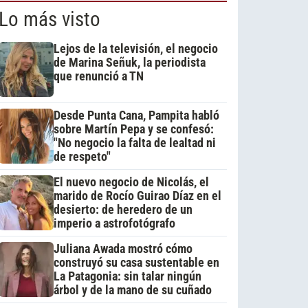
Lo más visto
Lejos de la televisión, el negocio
de Marina Señuk, la periodista
que renunció a TN
Desde Punta Cana, Pampita habló
sobre Martín Pepa y se confesó:
"No negocio la falta de lealtad ni
de respeto"
El nuevo negocio de Nicolás, el
marido de Rocío Guirao Díaz en el
desierto: de heredero de un
imperio a astrofotógrafo
Juliana Awada mostró cómo
construyó su casa sustentable en
La Patagonia: sin talar ningún
árbol y de la mano de su cuñado