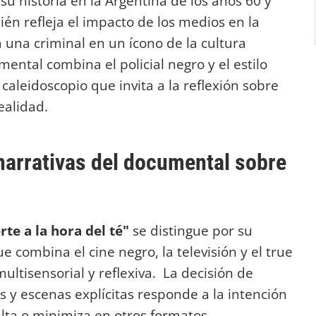
u historia en la Argentina de los años 60 y
én refleja el impacto de los medios en la
 una criminal en un ícono de la cultura
mental combina el policial negro y el estilo
 caleidoscopio que invita a la reflexión sobre
realidad.
 narrativas del documental sobre
rte a la hora del té"
se distingue por su
ue combina el cine negro, la televisión y el true
ultisensorial y reflexiva. La decisión de
 y escenas explícitas responde a la intención
culta o minimiza en otros formatos.