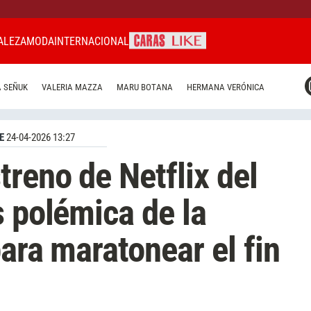
ALEZA
MODA
INTERNACIONAL
CARAS MIAMI
 SEÑUK
VALERIA MAZZA
MARU BOTANA
HERMANA VERÓNICA
CARAS BRASIL
CARAS URUGUAY
E
24-04-2026 13:27
treno de Netflix del
s polémica de la
ara maratonear el fin