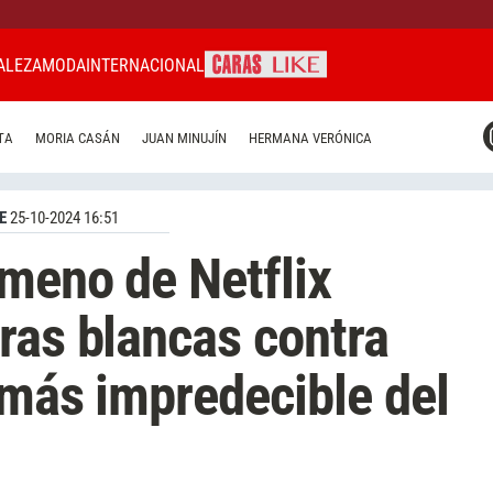
ALEZA
MODA
INTERNACIONAL
CARAS MIAMI
TA
MORIA CASÁN
JUAN MINUJÍN
HERMANA VERÓNICA
CARAS BRASIL
CARAS URUGUAY
E
25-10-2024 16:51
meno de Netflix
ras blancas contra
e más impredecible del