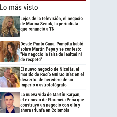
Lo más visto
Lejos de la televisión, el negocio
de Marina Señuk, la periodista
que renunció a TN
Desde Punta Cana, Pampita habló
sobre Martín Pepa y se confesó:
"No negocio la falta de lealtad ni
de respeto"
El nuevo negocio de Nicolás, el
marido de Rocío Guirao Díaz en el
desierto: de heredero de un
imperio a astrofotógrafo
La nueva vida de Martín Karpan,
el ex novio de Florencia Peña que
construyó un negocio con ella y
ahora triunfa en Colombia