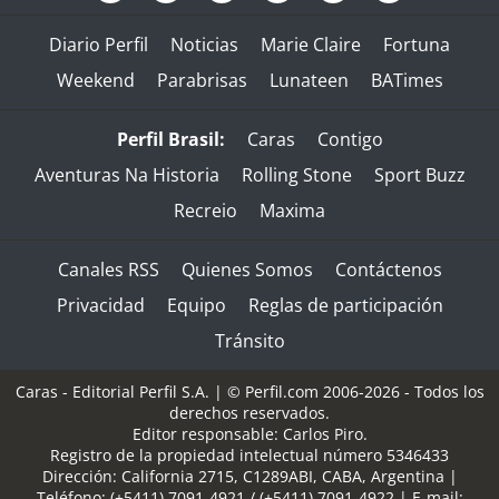
Diario Perfil
Noticias
Marie Claire
Fortuna
Weekend
Parabrisas
Lunateen
BATimes
Perfil Brasil:
Caras
Contigo
Aventuras Na Historia
Rolling Stone
Sport Buzz
Recreio
Maxima
Canales RSS
Quienes Somos
Contáctenos
Privacidad
Equipo
Reglas de participación
Tránsito
Caras - Editorial Perfil S.A.
| © Perfil.com 2006-2026 - Todos los
derechos reservados.
Editor responsable: Carlos Piro.
Registro de la propiedad intelectual número 5346433
Dirección:
California 2715
,
C1289ABI
,
CABA, Argentina
|
Teléfono:
(+5411) 7091-4921
/
(+5411) 7091-4922
| E-mail: