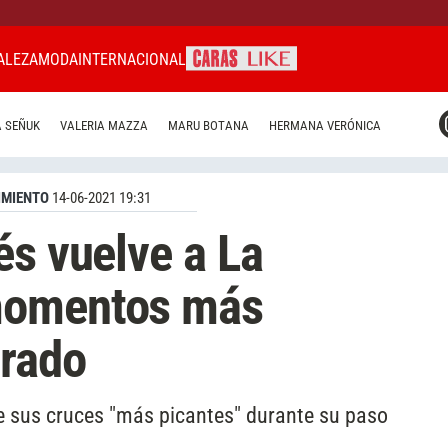
ALEZA
MODA
INTERNACIONAL
CARAS MIAMI
 SEÑUK
VALERIA MAZZA
MARU BOTANA
HERMANA VERÓNICA
CARAS BRASIL
CARAS URUGUAY
IMIENTO
14-06-2021 19:31
és vuelve a La
momentos más
urado
 sus cruces "más picantes" durante su paso