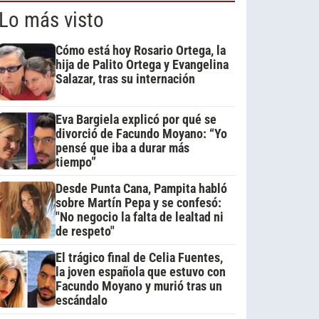
Lo más visto
Cómo está hoy Rosario Ortega, la
hija de Palito Ortega y Evangelina
Salazar, tras su internación
Eva Bargiela explicó por qué se
divorció de Facundo Moyano: “Yo
pensé que iba a durar más
tiempo”
Desde Punta Cana, Pampita habló
sobre Martín Pepa y se confesó:
"No negocio la falta de lealtad ni
de respeto"
El trágico final de Celia Fuentes,
la joven española que estuvo con
Facundo Moyano y murió tras un
escándalo