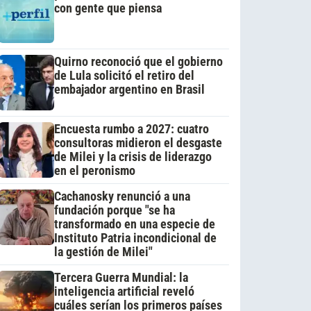
con gente que piensa
Quirno reconoció que el gobierno
de Lula solicitó el retiro del
embajador argentino en Brasil
Encuesta rumbo a 2027: cuatro
consultoras midieron el desgaste
de Milei y la crisis de liderazgo
en el peronismo
Cachanosky renunció a una
fundación porque "se ha
transformado en una especie de
Instituto Patria incondicional de
la gestión de Milei"
Tercera Guerra Mundial: la
inteligencia artificial reveló
cuáles serían los primeros países