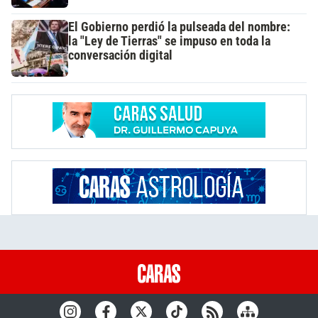
El Gobierno perdió la pulseada del nombre:
la "Ley de Tierras" se impuso en toda la
conversación digital