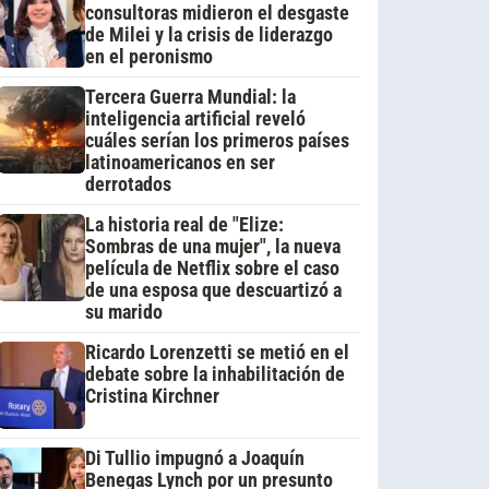
consultoras midieron el desgaste
de Milei y la crisis de liderazgo
en el peronismo
Tercera Guerra Mundial: la
inteligencia artificial reveló
cuáles serían los primeros países
latinoamericanos en ser
derrotados
La historia real de "Elize:
Sombras de una mujer", la nueva
película de Netflix sobre el caso
de una esposa que descuartizó a
su marido
Ricardo Lorenzetti se metió en el
debate sobre la inhabilitación de
Cristina Kirchner
Di Tullio impugnó a Joaquín
Benegas Lynch por un presunto