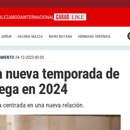
ALEZA
MODA
INTERNACIONAL
CARAS MIAMI
 SEÑUK
VALERIA MAZZA
MARU BOTANA
HERMANA VERÓNICA
CARAS BRASIL
CARAS URUGUAY
IMIENTO
24-12-2023 00:03
a nueva temporada de
lega en 2024
a centrada en una nueva relación.