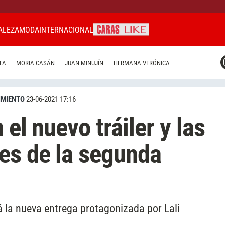
ALEZA
MODA
INTERNACIONAL
CARAS MIAMI
TA
MORIA CASÁN
JUAN MINUJÍN
HERMANA VERÓNICA
CARAS BRASIL
CARAS URUGUAY
IMIENTO
23-06-2021 17:16
 el nuevo tráiler y las
es de la segunda
á la nueva entrega protagonizada por Lali