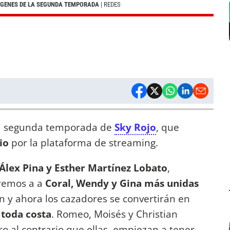
MÁGENES DE LA SEGUNDA TEMPORADA
| REDES
 la segunda temporada de
Sky Rojo
, que
io
por la plataforma de streaming.
Álex Pina y Esther Martínez Lobato
,
remos a a
Coral, Wendy y Gina más unidas
n y ahora los cazadores se convertirán en
 toda costa
. Romeo, Moisés y Christian
o al contrario que ellas, empiezan a tener