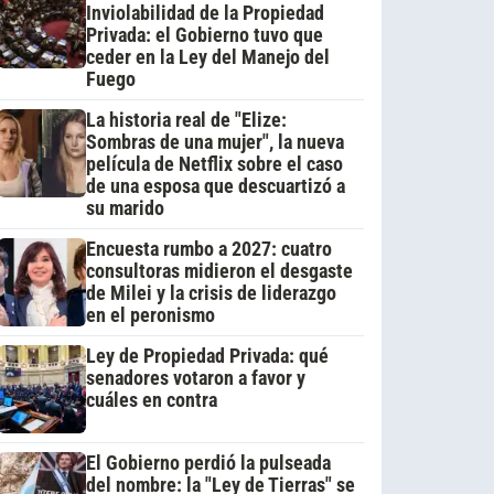
Inviolabilidad de la Propiedad
Privada: el Gobierno tuvo que
ceder en la Ley del Manejo del
Fuego
La historia real de "Elize:
Sombras de una mujer", la nueva
película de Netflix sobre el caso
de una esposa que descuartizó a
su marido
Encuesta rumbo a 2027: cuatro
consultoras midieron el desgaste
de Milei y la crisis de liderazgo
en el peronismo
Ley de Propiedad Privada: qué
senadores votaron a favor y
cuáles en contra
El Gobierno perdió la pulseada
del nombre: la "Ley de Tierras" se