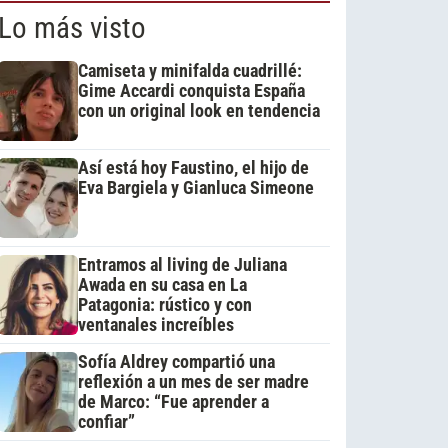
Lo más visto
Camiseta y minifalda cuadrillé:
Gime Accardi conquista España
con un original look en tendencia
Así está hoy Faustino, el hijo de
Eva Bargiela y Gianluca Simeone
Entramos al living de Juliana
Awada en su casa en La
Patagonia: rústico y con
ventanales increíbles
Sofía Aldrey compartió una
reflexión a un mes de ser madre
de Marco: “Fue aprender a
confiar”