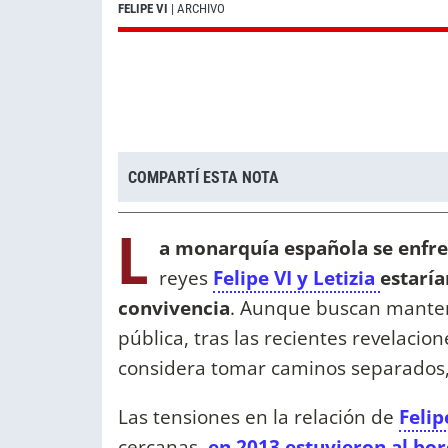
FELIPE VI
| ARCHIVO
COMPARTÍ ESTA NOTA
L
a monarquía española se enfre
reyes
Felipe VI y Letizia
estarí
convivencia
. Aunque buscan mantene
pública, tras las recientes revelacion
considera tomar caminos separados
Las tensiones en la relación de
Felip
cercanas,
en 2013 estuvieron al bor