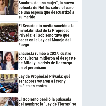
Sombras de una mujer", la nueva
película de Netflix sobre el caso
de una esposa que descuartizó a
su marido
El Senado dio media sanción a la
Inviolabilidad de la Propiedad
Privada: el Gobierno tuvo que
ceder en la Ley del Manejo del
Fuego
Encuesta rumbo a 2027: cuatro
consultoras midieron el desgaste
de Milei y la crisis de liderazgo
en el peronismo
Ley de Propiedad Privada: qué
senadores votaron a favor y
cuáles en contra
El Gobierno perdió la pulseada
del nombre: la "Ley de Tierras" se