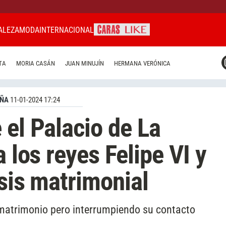
ALEZA
MODA
INTERNACIONAL
CARAS MIAMI
TA
MORIA CASÁN
JUAN MINUJÍN
HERMANA VERÓNICA
CARAS BRASIL
CARAS URUGUAY
AÑA
11-01-2024 17:24
 el Palacio de La
a los reyes Felipe VI y
isis matrimonial
 matrimonio pero interrumpiendo su contacto