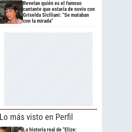
Revelan quién es el famoso
cantante que estaría de novio con
Griselda Siciliani: "Se mataban
con la mirada"
Lo más visto en Perfil
La historia real de "Elize: