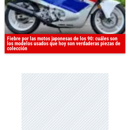
Fiebre por las motos japonesas de los 90: cuáles son
los modelos usados que hoy son verdaderas piezas de
colección