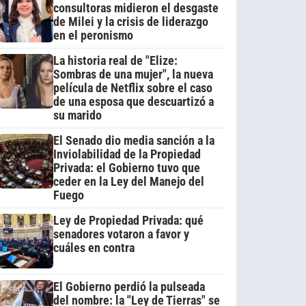
consultoras midieron el desgaste
de Milei y la crisis de liderazgo
en el peronismo
La historia real de "Elize:
Sombras de una mujer", la nueva
película de Netflix sobre el caso
de una esposa que descuartizó a
su marido
El Senado dio media sanción a la
Inviolabilidad de la Propiedad
Privada: el Gobierno tuvo que
ceder en la Ley del Manejo del
Fuego
Ley de Propiedad Privada: qué
senadores votaron a favor y
cuáles en contra
El Gobierno perdió la pulseada
del nombre: la "Ley de Tierras" se