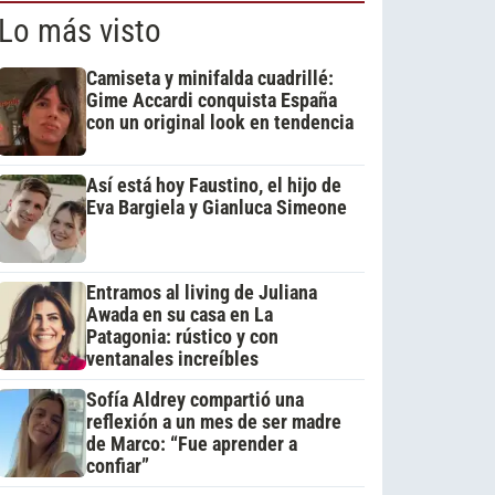
Lo más visto
Camiseta y minifalda cuadrillé:
Gime Accardi conquista España
con un original look en tendencia
Así está hoy Faustino, el hijo de
Eva Bargiela y Gianluca Simeone
Entramos al living de Juliana
Awada en su casa en La
Patagonia: rústico y con
ventanales increíbles
Sofía Aldrey compartió una
reflexión a un mes de ser madre
de Marco: “Fue aprender a
confiar”