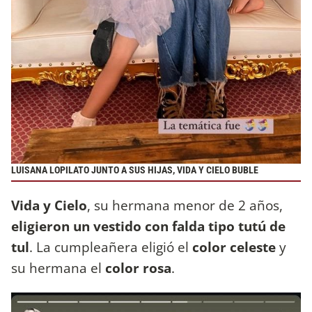
LUISANA LOPILATO JUNTO A SUS HIJAS, VIDA Y CIELO BUBLE
Vida y Cielo
, su hermana menor de 2 años,
eligieron un vestido con falda tipo tutú de
tul
. La cumpleañera eligió el
color celeste
y
su hermana el
color rosa
.