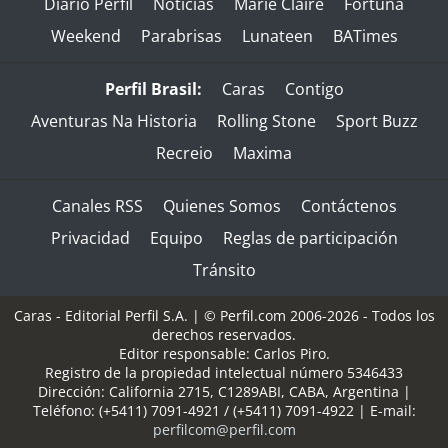
Diario Perfil
Noticias
Marie Claire
Fortuna
Weekend
Parabrisas
Lunateen
BATimes
Perfil Brasil:
Caras
Contigo
Aventuras Na Historia
Rolling Stone
Sport Buzz
Recreio
Maxima
Canales RSS
Quienes Somos
Contáctenos
Privacidad
Equipo
Reglas de participación
Tránsito
Caras - Editorial Perfil S.A.
| © Perfil.com 2006-2026 - Todos los
derechos reservados.
Editor responsable: Carlos Piro.
Registro de la propiedad intelectual número 5346433
Dirección:
California 2715
,
C1289ABI
,
CABA, Argentina
|
Teléfono:
(+5411) 7091-4921
/
(+5411) 7091-4922
| E-mail:
perfilcom@perfil.com