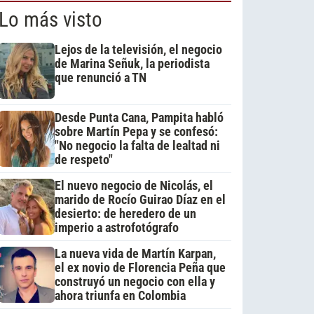
Lo más visto
Lejos de la televisión, el negocio
de Marina Señuk, la periodista
que renunció a TN
Desde Punta Cana, Pampita habló
sobre Martín Pepa y se confesó:
"No negocio la falta de lealtad ni
de respeto"
El nuevo negocio de Nicolás, el
marido de Rocío Guirao Díaz en el
desierto: de heredero de un
imperio a astrofotógrafo
La nueva vida de Martín Karpan,
el ex novio de Florencia Peña que
construyó un negocio con ella y
ahora triunfa en Colombia