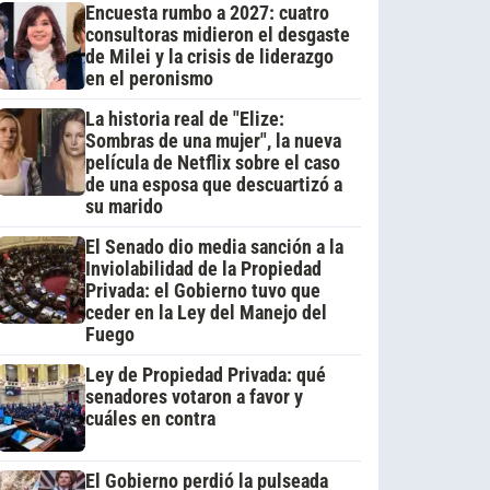
Encuesta rumbo a 2027: cuatro
consultoras midieron el desgaste
de Milei y la crisis de liderazgo
en el peronismo
La historia real de "Elize:
Sombras de una mujer", la nueva
película de Netflix sobre el caso
de una esposa que descuartizó a
su marido
El Senado dio media sanción a la
Inviolabilidad de la Propiedad
Privada: el Gobierno tuvo que
ceder en la Ley del Manejo del
Fuego
Ley de Propiedad Privada: qué
senadores votaron a favor y
cuáles en contra
El Gobierno perdió la pulseada