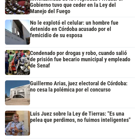
Gobierno tuvo que ceder en la Ley del
Manejo del Fuego
No le explotó el celular: un hombre fue
detenido en Córdoba acusado por el
femicidio de su esposa
Condenado por drogas y robo, cuando salió
de prisión fue becario municipal y empleado
de Senaf
Guillermo Arias, juez electoral de Córdoba:
no cesa la polémica por el concurso
Luis Juez sobre la Ley de Tierras: "Es una
pelea que perdimos, no fuimos inteligentes"