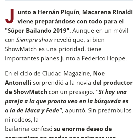
J
unto a Hernán Piquín
,
Macarena Rinaldi
viene preparándose con todo para el
"Súper Bailando 2019".
Aunque en un móvil
con
Siempre show
reveló que, si bien
ShowMatch es una prioridad, tiene
importantes planes junto a Federico Hoppe.
En el ciclo de Ciudad Magazine,
Noe
Antonelli
sorprendió a la novia d
el productor
de ShowMatch
con un presagio.
"Si hay una
pareja a la que pronto veo en la búsqueda es
a la de Maca y Fede"
, apuntó. Sin preámbulos
ni rodeos, la
bailarina confesó
su enorme deseo de
convertirse en madre por primera vez.