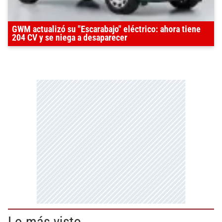
GWM actualizó su "Escarabajo" eléctrico: ahora tiene
204 CV y se niega a desaparecer