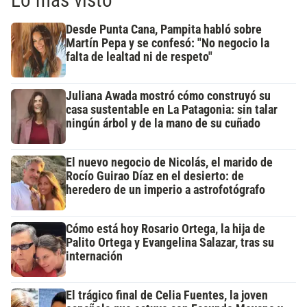
Lo más visto
Desde Punta Cana, Pampita habló sobre
Martín Pepa y se confesó: "No negocio la
falta de lealtad ni de respeto"
Juliana Awada mostró cómo construyó su
casa sustentable en La Patagonia: sin talar
ningún árbol y de la mano de su cuñado
El nuevo negocio de Nicolás, el marido de
Rocío Guirao Díaz en el desierto: de
heredero de un imperio a astrofotógrafo
Cómo está hoy Rosario Ortega, la hija de
Palito Ortega y Evangelina Salazar, tras su
internación
El trágico final de Celia Fuentes, la joven