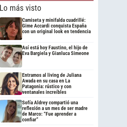
Lo más visto
Camiseta y minifalda cuadrillé:
Gime Accardi conquista España
con un original look en tendencia
Así está hoy Faustino, el hijo de
Eva Bargiela y Gianluca Simeone
Entramos al living de Juliana
Awada en su casa en La
Patagonia: rústico y con
ventanales increíbles
Sofía Aldrey compartió una
reflexión a un mes de ser madre
de Marco: “Fue aprender a
confiar”