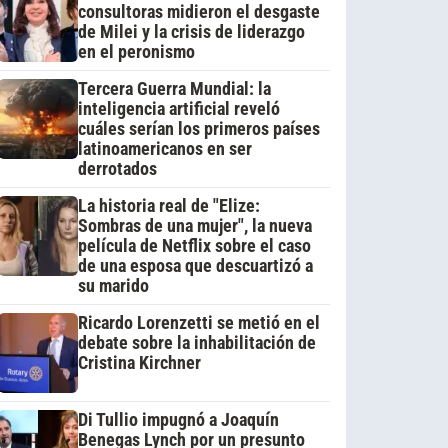
consultoras midieron el desgaste
de Milei y la crisis de liderazgo
en el peronismo
Tercera Guerra Mundial: la
inteligencia artificial reveló
cuáles serían los primeros países
latinoamericanos en ser
derrotados
La historia real de "Elize:
Sombras de una mujer", la nueva
película de Netflix sobre el caso
de una esposa que descuartizó a
su marido
Ricardo Lorenzetti se metió en el
debate sobre la inhabilitación de
Cristina Kirchner
Di Tullio impugnó a Joaquín
Benegas Lynch por un presunto