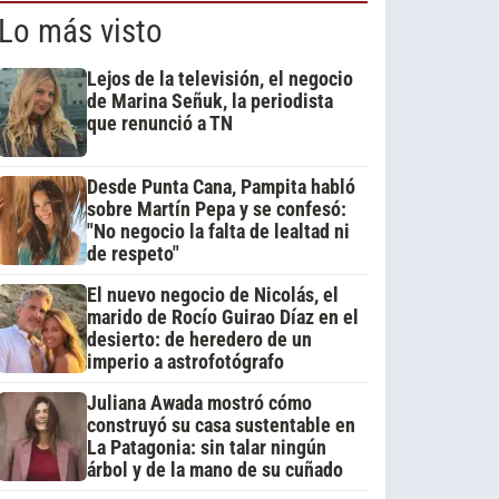
Lo más visto
Lejos de la televisión, el negocio
de Marina Señuk, la periodista
que renunció a TN
Desde Punta Cana, Pampita habló
sobre Martín Pepa y se confesó:
"No negocio la falta de lealtad ni
de respeto"
El nuevo negocio de Nicolás, el
marido de Rocío Guirao Díaz en el
desierto: de heredero de un
imperio a astrofotógrafo
Juliana Awada mostró cómo
construyó su casa sustentable en
La Patagonia: sin talar ningún
árbol y de la mano de su cuñado