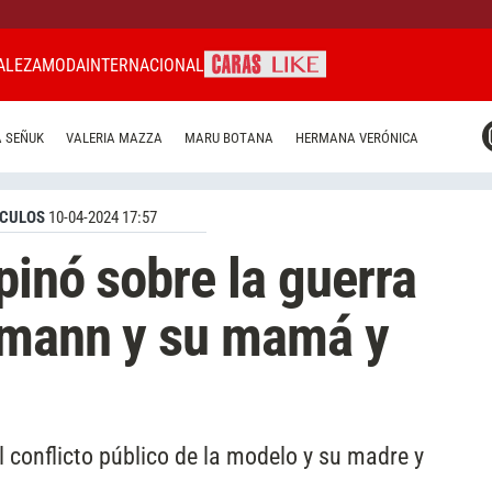
ALEZA
MODA
INTERNACIONAL
CARAS MIAMI
 SEÑUK
VALERIA MAZZA
MARU BOTANA
HERMANA VERÓNICA
CARAS BRASIL
CARAS URUGUAY
CULOS
10-04-2024 17:57
pinó sobre la guerra
umann y su mamá y
l conflicto público de la modelo y su madre y