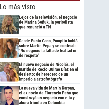
Lo más visto
Lejos de la televisión, el negocio
de Marina Señuk, la periodista
que renunció a TN
Desde Punta Cana, Pampita habló
sobre Martín Pepa y se confesó:
"No negocio la falta de lealtad ni
de respeto"
El nuevo negocio de Nicolás, el
marido de Rocío Guirao Díaz en el
desierto: de heredero de un
imperio a astrofotógrafo
La nueva vida de Martín Karpan,
el ex novio de Florencia Peña que
construyó un negocio con ella y
ahora triunfa en Colombia