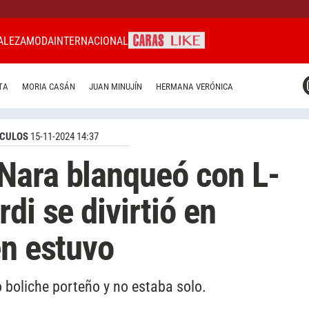
ALEZA
MODA
INTERNACIONAL
CARAS MIAMI
TA
MORIA CASÁN
JUAN MINUJÍN
HERMANA VERÓNICA
CARAS BRASIL
CARAS URUGUAY
CULOS
15-11-2024 14:37
Nara blanqueó con L-
di se divirtió en
én estuvo
o boliche porteño y no estaba solo.