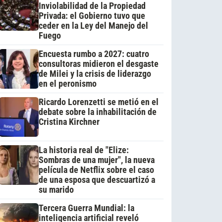
Inviolabilidad de la Propiedad
Privada: el Gobierno tuvo que
ceder en la Ley del Manejo del
Fuego
Encuesta rumbo a 2027: cuatro
consultoras midieron el desgaste
de Milei y la crisis de liderazgo
en el peronismo
Ricardo Lorenzetti se metió en el
debate sobre la inhabilitación de
Cristina Kirchner
La historia real de "Elize:
Sombras de una mujer", la nueva
película de Netflix sobre el caso
de una esposa que descuartizó a
su marido
Tercera Guerra Mundial: la
inteligencia artificial reveló