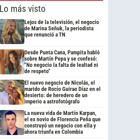
Lo más visto
Lejos de la televisión, el negocio
de Marina Señuk, la periodista
que renunció a TN
Desde Punta Cana, Pampita habló
sobre Martín Pepa y se confesó:
"No negocio la falta de lealtad ni
de respeto"
El nuevo negocio de Nicolás, el
marido de Rocío Guirao Díaz en el
desierto: de heredero de un
imperio a astrofotógrafo
La nueva vida de Martín Karpan,
el ex novio de Florencia Peña que
construyó un negocio con ella y
ahora triunfa en Colombia