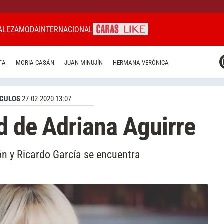
ALEZA
MODA
INTERNACIONAL
CARAS MIAMI
TA
MORIA CASÁN
JUAN MINUJÍN
HERMANA VERÓNICA
CARAS BRASIL
CARAS URUGUAY
CULOS
27-02-2020 13:07
d de Adriana Aguirre
ón y Ricardo García se encuentra