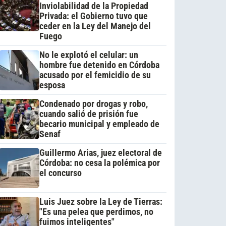
Inviolabilidad de la Propiedad
Privada: el Gobierno tuvo que
ceder en la Ley del Manejo del
Fuego
No le explotó el celular: un
hombre fue detenido en Córdoba
acusado por el femicidio de su
esposa
Condenado por drogas y robo,
cuando salió de prisión fue
becario municipal y empleado de
Senaf
Guillermo Arias, juez electoral de
Córdoba: no cesa la polémica por
el concurso
Luis Juez sobre la Ley de Tierras:
"Es una pelea que perdimos, no
fuimos inteligentes"