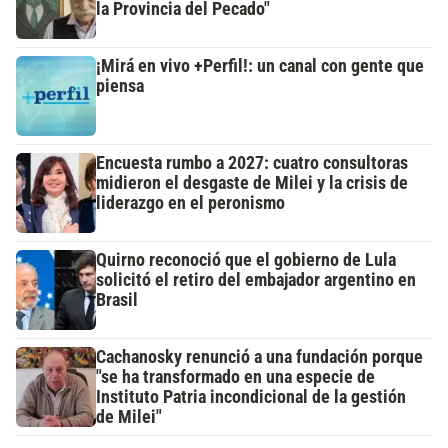
la Provincia del Pecado"
¡Mirá en vivo +Perfil!: un canal con gente que
piensa
Encuesta rumbo a 2027: cuatro consultoras
midieron el desgaste de Milei y la crisis de
liderazgo en el peronismo
Quirno reconoció que el gobierno de Lula
solicitó el retiro del embajador argentino en
Brasil
Cachanosky renunció a una fundación porque
"se ha transformado en una especie de
Instituto Patria incondicional de la gestión
de Milei"