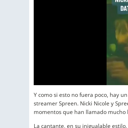
Y como si esto no fuera poco, hay un
streamer Spreen. Nicki Nicole y Spr
momentos que han llamado mucho la
La cantante, en su inigualable estilo