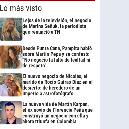
Lo más visto
Lejos de la televisión, el negocio
de Marina Señuk, la periodista
que renunció a TN
Desde Punta Cana, Pampita habló
sobre Martín Pepa y se confesó:
"No negocio la falta de lealtad ni
de respeto"
El nuevo negocio de Nicolás, el
marido de Rocío Guirao Díaz en el
desierto: de heredero de un
imperio a astrofotógrafo
La nueva vida de Martín Karpan,
el ex novio de Florencia Peña que
construyó un negocio con ella y
ahora triunfa en Colombia