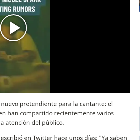
 nuevo pretendiente para la cantante: el
een han compartido recientemente varios
 atención del público.
, escribió en Twitter hace unos días: "Ya saben