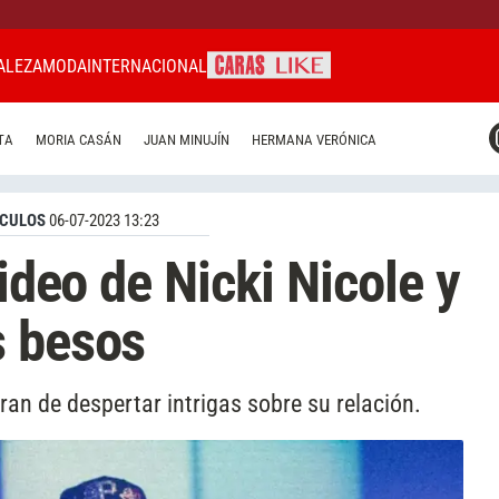
ALEZA
MODA
INTERNACIONAL
CARAS MIAMI
TA
MORIA CASÁN
JUAN MINUJÍN
HERMANA VERÓNICA
CARAS BRASIL
CARAS URUGUAY
CULOS
06-07-2023 13:23
video de Nicki Nicole y
s besos
ran de despertar intrigas sobre su relación.