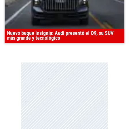
Nuevo buque insignia: Audi presentó el Q9, su SUV
más grande y tecnológico