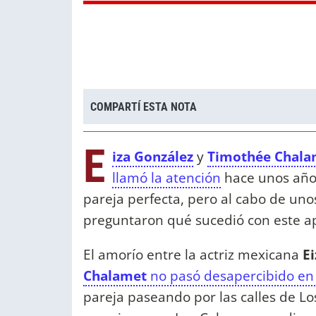
COMPARTÍ ESTA NOTA
E
iza González
y
Timothée Chala
llamó la atención
hace unos años
pareja perfecta, pero al cabo de uno
preguntaron qué sucedió con este 
El amorío entre la actriz mexicana
E
Chalamet
no pasó desapercibido en
pareja paseando por las calles de Lo