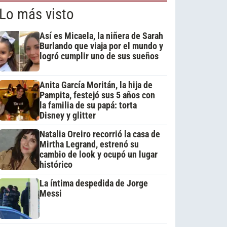
Lo más visto
Así es Micaela, la niñera de Sarah
Burlando que viaja por el mundo y
logró cumplir uno de sus sueños
Anita García Moritán, la hija de
Pampita, festejó sus 5 años con
la familia de su papá: torta
Disney y glitter
Natalia Oreiro recorrió la casa de
Mirtha Legrand, estrenó su
cambio de look y ocupó un lugar
histórico
La íntima despedida de Jorge
Messi