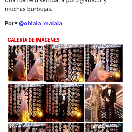
muchas burbujas.
Por*
@ohlala_malala
GALERÍA DE IMÁGENES