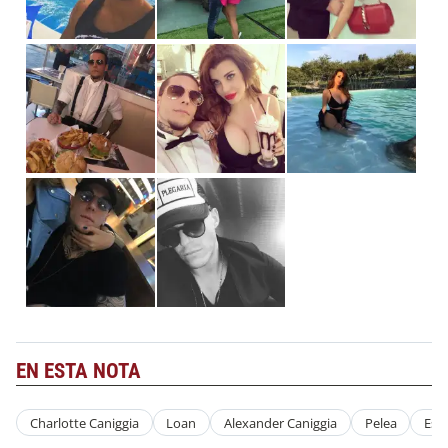
EN ESTA NOTA
Charlotte Caniggia
Loan
Alexander Caniggia
Pelea
Esc