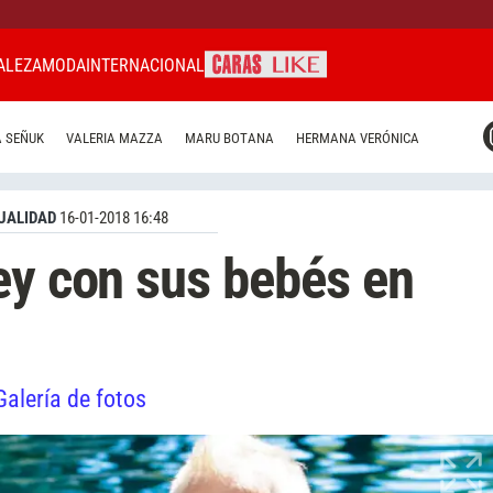
ALEZA
MODA
INTERNACIONAL
CARAS MIAMI
 SEÑUK
VALERIA MAZZA
MARU BOTANA
HERMANA VERÓNICA
CARAS BRASIL
CARAS URUGUAY
UALIDAD
16-01-2018 16:48
ey con sus bebés en
Galería de fotos