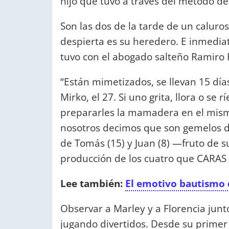
hijo que tuvo a través del método d
Son las dos de la tarde de un caluro
despierta es su heredero. E inmediat
tuvo con el abogado salteño Ramiro 
“Están mimetizados, se llevan 15 días 
Mirko, el 27. Si uno grita, llora o se
prepararles la mamadera en el mismo
nosotros decimos que son gemelos de 
de Tomás (15) y Juan (8) —fruto de 
producción de los cuatro que CARAS r
Lee también:
El emotivo bautismo d
Observar a Marley y a Florencia jun
jugando divertidos. Desde su primer 