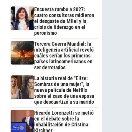
Encuesta rumbo a 2027:
cuatro consultoras midieron
el desgaste de Milei y la
crisis de liderazgo en el
peronismo
Tercera Guerra Mundial: la
inteligencia artificial reveló
cuáles serían los primeros
países latinoamericanos en
ser derrotados
La historia real de "Elize:
Sombras de una mujer", la
nueva película de Netflix
sobre el caso de una esposa
que descuartizó a su marido
Ricardo Lorenzetti se metió
en el debate sobre la
inhabilitación de Cristina
Kirchner