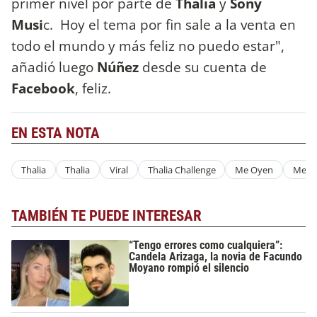
primer nivel por parte de
Thalía
y
Sony
Musi
c. Hoy el tema por fin sale a la venta en
todo el mundo y más feliz no puedo estar",
añadió luego
Núñez
desde su cuenta de
Facebook
, feliz.
EN ESTA NOTA
Thalia
Thalia
Viral
Thalia Challenge
Me Oyen
Me E
TAMBIÉN TE PUEDE INTERESAR
“Tengo errores como cualquiera”:
Candela Arizaga, la novia de Facundo
Moyano rompió el silencio