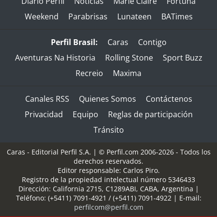
Diario Perfil
Noticias
Marie Claire
Fortuna
Weekend
Parabrisas
Lunateen
BATimes
Perfil Brasil:
Caras
Contigo
Aventuras Na Historia
Rolling Stone
Sport Buzz
Recreio
Maxima
Canales RSS
Quienes Somos
Contáctenos
Privacidad
Equipo
Reglas de participación
Tránsito
Caras - Editorial Perfil S.A.
| © Perfil.com 2006-2026 - Todos los
derechos reservados.
Editor responsable: Carlos Piro.
Registro de la propiedad intelectual número 5346433
Dirección:
California 2715
,
C1289ABI
,
CABA, Argentina
|
Teléfono:
(+5411) 7091-4921
/
(+5411) 7091-4922
| E-mail:
perfilcom@perfil.com