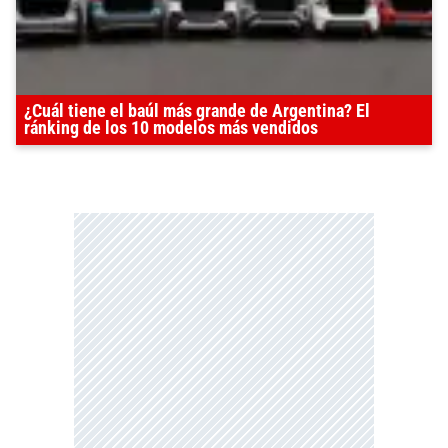
¿Cuál tiene el baúl más grande de Argentina? El
ránking de los 10 modelos más vendidos