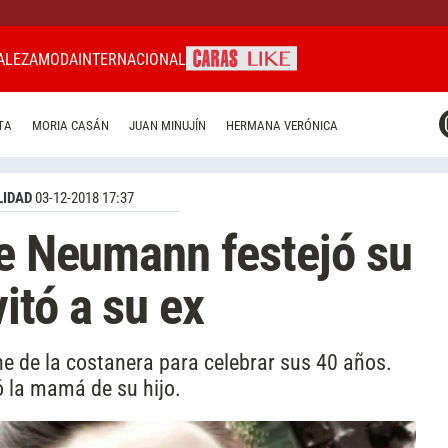
ALEZA
MODA
INTERNACIONAL
CARAS MIAMI
TA
MORIA CASÁN
JUAN MINUJÍN
HERMANA VERÓNICA
CARAS BRASIL
CARAS URUGUAY
IDAD
03-12-2018 17:37
le Neumann festejó su
itó a su ex
he de la costanera para celebrar sus 40 años.
 la mamá de su hijo.