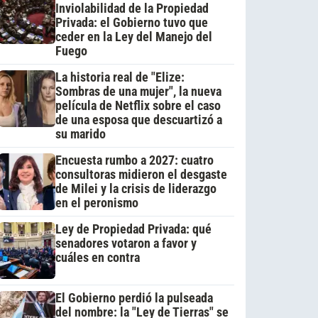
Inviolabilidad de la Propiedad
Privada: el Gobierno tuvo que
ceder en la Ley del Manejo del
Fuego
La historia real de "Elize:
Sombras de una mujer", la nueva
película de Netflix sobre el caso
de una esposa que descuartizó a
su marido
Encuesta rumbo a 2027: cuatro
consultoras midieron el desgaste
de Milei y la crisis de liderazgo
en el peronismo
Ley de Propiedad Privada: qué
senadores votaron a favor y
cuáles en contra
El Gobierno perdió la pulseada
del nombre: la "Ley de Tierras" se