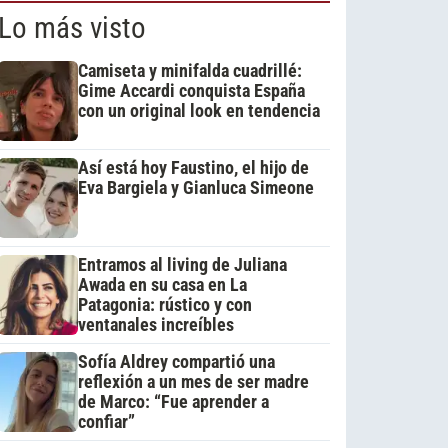
Lo más visto
Camiseta y minifalda cuadrillé:
Gime Accardi conquista España
con un original look en tendencia
Así está hoy Faustino, el hijo de
Eva Bargiela y Gianluca Simeone
Entramos al living de Juliana
Awada en su casa en La
Patagonia: rústico y con
ventanales increíbles
Sofía Aldrey compartió una
reflexión a un mes de ser madre
de Marco: “Fue aprender a
confiar”