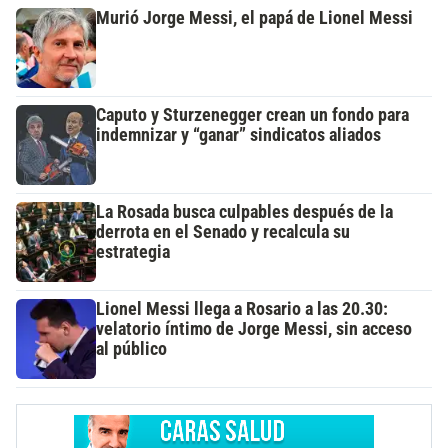
Murió Jorge Messi, el papá de Lionel Messi
Caputo y Sturzenegger crean un fondo para
indemnizar y “ganar” sindicatos aliados
La Rosada busca culpables después de la
derrota en el Senado y recalcula su
estrategia
Lionel Messi llega a Rosario a las 20.30:
velatorio íntimo de Jorge Messi, sin acceso
al público