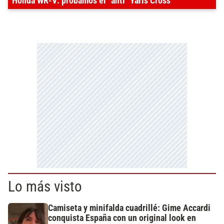
Honda WR-V: probamos el "anti" Yaris Cross
Lo más visto
Camiseta y minifalda cuadrillé: Gime Accardi
conquista España con un original look en