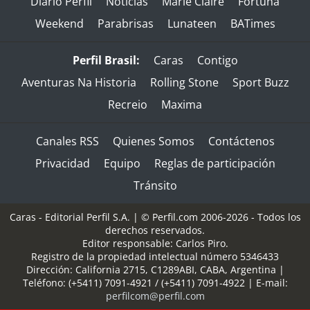
Diario Perfil
Noticias
Marie Claire
Fortuna
Weekend
Parabrisas
Lunateen
BATimes
Perfil Brasil:
Caras
Contigo
Aventuras Na Historia
Rolling Stone
Sport Buzz
Recreio
Maxima
Canales RSS
Quienes Somos
Contáctenos
Privacidad
Equipo
Reglas de participación
Tránsito
Caras - Editorial Perfil S.A.
| © Perfil.com 2006-2026 - Todos los
derechos reservados.
Editor responsable: Carlos Piro.
Registro de la propiedad intelectual número 5346433
Dirección:
California 2715
,
C1289ABI
,
CABA, Argentina
|
Teléfono:
(+5411) 7091-4921
/
(+5411) 7091-4922
| E-mail:
perfilcom@perfil.com