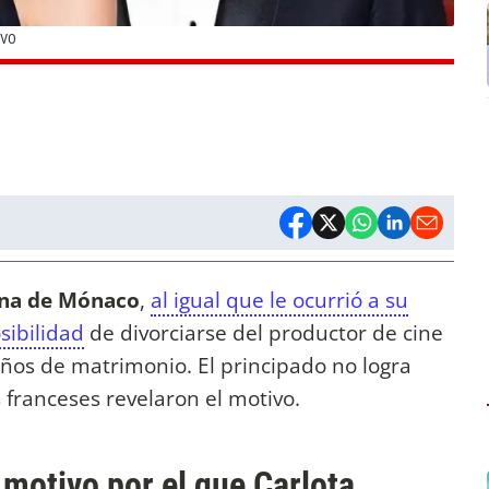
IVO
na de Mónaco
,
al igual que le ocurrió a su
sibilidad
de divorciarse del productor de cine
años de matrimonio. El principado no logra
 franceses revelaron el motivo.
o motivo por el que Carlota