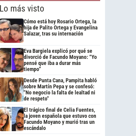
Lo más visto
Cómo está hoy Rosario Ortega, la
hija de Palito Ortega y Evangelina
Salazar, tras su internación
Eva Bargiela explicó por qué se
divorció de Facundo Moyano: “Yo
pensé que iba a durar más
tiempo”
Desde Punta Cana, Pampita habló
sobre Martín Pepa y se confesó:
"No negocio la falta de lealtad ni
de respeto"
El trágico final de Celia Fuentes,
la joven española que estuvo con
Facundo Moyano y murió tras un
escándalo