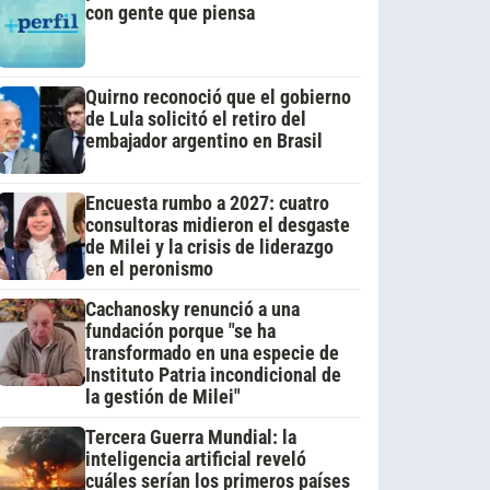
con gente que piensa
Quirno reconoció que el gobierno
de Lula solicitó el retiro del
embajador argentino en Brasil
Encuesta rumbo a 2027: cuatro
consultoras midieron el desgaste
de Milei y la crisis de liderazgo
en el peronismo
Cachanosky renunció a una
fundación porque "se ha
transformado en una especie de
Instituto Patria incondicional de
la gestión de Milei"
Tercera Guerra Mundial: la
inteligencia artificial reveló
cuáles serían los primeros países