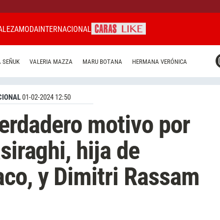
ALEZA
MODA
INTERNACIONAL
CARAS MIAMI
 SEÑUK
VALERIA MAZZA
MARU BOTANA
HERMANA VERÓNICA
CARAS BRASIL
CARAS URUGUAY
CIONAL
01-02-2024 12:50
 verdadero motivo por
siraghi, hija de
co, y Dimitri Rassam