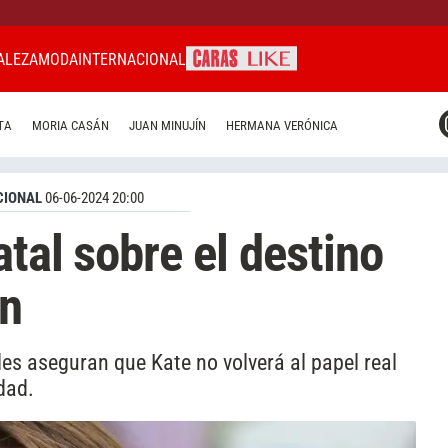
ALEZA
MODA
INTERNACIONAL
CARAS MIAMI
TA
MORIA CASÁN
JUAN MINUJÍN
HERMANA VERÓNICA
CARAS BRASIL
CARAS URUGUAY
CIONAL
06-06-2024 20:00
tal sobre el destino
on
es aseguran que Kate no volverá al papel real
dad.