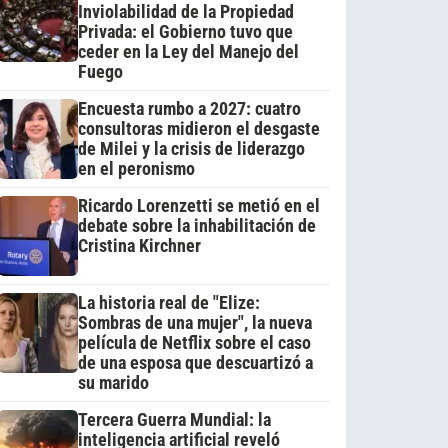
Inviolabilidad de la Propiedad
Privada: el Gobierno tuvo que
ceder en la Ley del Manejo del
Fuego
Encuesta rumbo a 2027: cuatro
consultoras midieron el desgaste
de Milei y la crisis de liderazgo
en el peronismo
Ricardo Lorenzetti se metió en el
debate sobre la inhabilitación de
Cristina Kirchner
La historia real de "Elize:
Sombras de una mujer", la nueva
película de Netflix sobre el caso
de una esposa que descuartizó a
su marido
Tercera Guerra Mundial: la
inteligencia artificial reveló