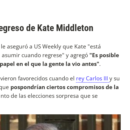
 regreso de Kate Middleton
 le aseguró a US Weekly que Kate "está
á asumir cuando regrese" y agregó
"Es posible
apel en el que la gente la vio antes"
.
e vieron favorecidos cuando el
rey Carlos III
y su
 que
pospondrían ciertos compromisos de la
lanto de las elecciones sorpresa que se
.