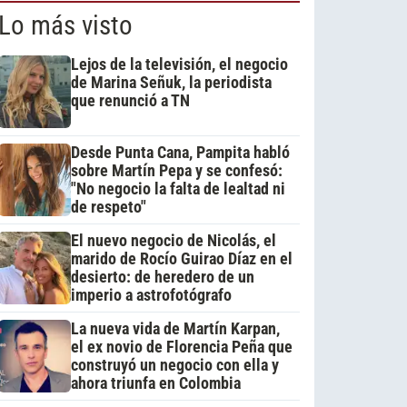
Lo más visto
Lejos de la televisión, el negocio
de Marina Señuk, la periodista
que renunció a TN
Desde Punta Cana, Pampita habló
sobre Martín Pepa y se confesó:
"No negocio la falta de lealtad ni
de respeto"
El nuevo negocio de Nicolás, el
marido de Rocío Guirao Díaz en el
desierto: de heredero de un
imperio a astrofotógrafo
La nueva vida de Martín Karpan,
el ex novio de Florencia Peña que
construyó un negocio con ella y
ahora triunfa en Colombia