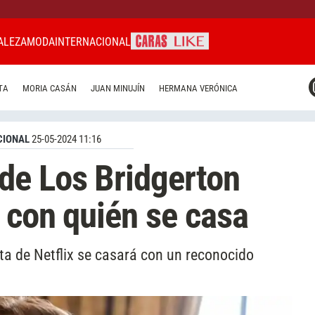
ALEZA
MODA
INTERNACIONAL
CARAS MIAMI
TA
MORIA CASÁN
JUAN MINUJÍN
HERMANA VERÓNICA
CARAS BRASIL
CARAS URUGUAY
CIONAL
25-05-2024 11:16
de Los Bridgerton
 con quién se casa
sta de Netflix se casará con un reconocido