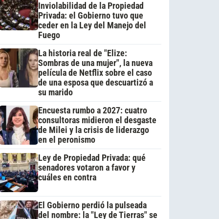
Inviolabilidad de la Propiedad
Privada: el Gobierno tuvo que
ceder en la Ley del Manejo del
Fuego
La historia real de "Elize:
Sombras de una mujer", la nueva
película de Netflix sobre el caso
de una esposa que descuartizó a
su marido
Encuesta rumbo a 2027: cuatro
consultoras midieron el desgaste
de Milei y la crisis de liderazgo
en el peronismo
Ley de Propiedad Privada: qué
senadores votaron a favor y
cuáles en contra
El Gobierno perdió la pulseada
del nombre: la "Ley de Tierras" se