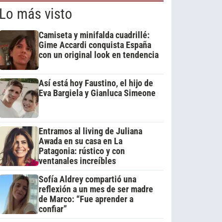
Lo más visto
Camiseta y minifalda cuadrillé:
Gime Accardi conquista España
con un original look en tendencia
Así está hoy Faustino, el hijo de
Eva Bargiela y Gianluca Simeone
Entramos al living de Juliana
Awada en su casa en La
Patagonia: rústico y con
ventanales increíbles
Sofía Aldrey compartió una
reflexión a un mes de ser madre
de Marco: “Fue aprender a
confiar”