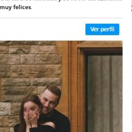
muy felices
.