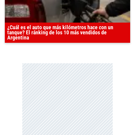
¿Cuál es el auto que más kilómetros hace con un
tanque? El ránking de los 10 más vendidos de
Argentina