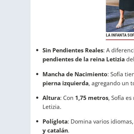
LA INFANTA SOF
Sin Pendientes Reales
: A diferen
pendientes de la reina Letizia
deb
Mancha de Nacimiento
: Sofía t
pierna izquierda
, agregando un to
Altura
: Con
1,75 metros
, Sofía e
Letizia.
Políglota
: Domina varios idiomas
y catalán
.