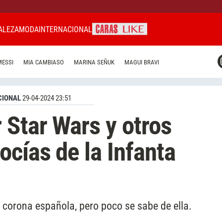
ALEZA
MODA
INTERNACIONAL
CARAS MIAMI
MESSI
MIA CAMBIASO
MARINA SEÑUK
MAGUI BRAVI
CARAS BRASIL
CARAS URUGUAY
CIONAL
29-04-2024 23:51
 Star Wars y otros
ocías de la Infanta
a corona española, pero poco se sabe de ella.