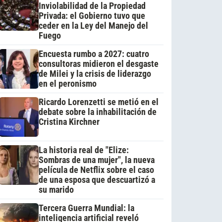
Inviolabilidad de la Propiedad
Privada: el Gobierno tuvo que
ceder en la Ley del Manejo del
Fuego
Encuesta rumbo a 2027: cuatro
consultoras midieron el desgaste
de Milei y la crisis de liderazgo
en el peronismo
Ricardo Lorenzetti se metió en el
debate sobre la inhabilitación de
Cristina Kirchner
La historia real de "Elize:
Sombras de una mujer", la nueva
película de Netflix sobre el caso
de una esposa que descuartizó a
su marido
Tercera Guerra Mundial: la
inteligencia artificial reveló