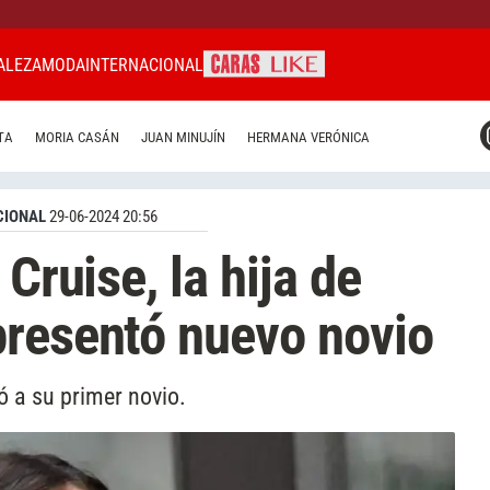
ALEZA
MODA
INTERNACIONAL
CARAS MIAMI
TA
MORIA CASÁN
JUAN MINUJÍN
HERMANA VERÓNICA
CARAS BRASIL
CARAS URUGUAY
CIONAL
29-06-2024 20:56
 Cruise, la hija de
presentó nuevo novio
ó a su primer novio.