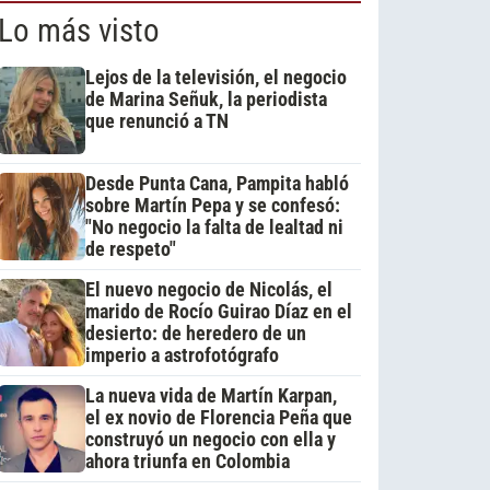
Lo más visto
Lejos de la televisión, el negocio
de Marina Señuk, la periodista
que renunció a TN
Desde Punta Cana, Pampita habló
sobre Martín Pepa y se confesó:
"No negocio la falta de lealtad ni
de respeto"
El nuevo negocio de Nicolás, el
marido de Rocío Guirao Díaz en el
desierto: de heredero de un
imperio a astrofotógrafo
La nueva vida de Martín Karpan,
el ex novio de Florencia Peña que
construyó un negocio con ella y
ahora triunfa en Colombia