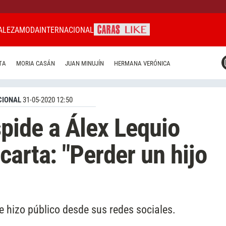
ALEZA
MODA
INTERNACIONAL
CARAS MIAMI
TA
MORIA CASÁN
JUAN MINUJÍN
HERMANA VERÓNICA
CARAS BRASIL
CARAS URUGUAY
CIONAL
31-05-2020 12:50
pide a Álex Lequio
carta: "Perder un hijo
ue hizo público desde sus redes sociales.