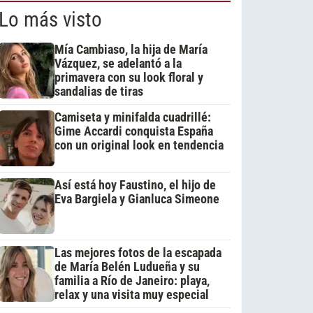
Lo más visto
Mía Cambiaso, la hija de María
Vázquez, se adelantó a la
primavera con su look floral y
sandalias de tiras
Camiseta y minifalda cuadrillé:
Gime Accardi conquista España
con un original look en tendencia
Así está hoy Faustino, el hijo de
Eva Bargiela y Gianluca Simeone
Las mejores fotos de la escapada
de María Belén Ludueña y su
familia a Río de Janeiro: playa,
relax y una visita muy especial