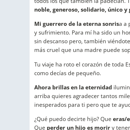
todos los que también la padecían. T
noble, generoso, solidario, único 
Mi guerrero de la eterna sonris
a a 
y sufrimiento. Para mí ha sido un ho
sin descanso pero, también viéndote s
más cruel que una madre puede sop
Tu viaje ha roto el corazón de toda 
como decías de pequeño.
Ahora brillas en la eternidad
ilumin
arriba quieres agradecer tantos mi
inesperados para ti pero que te ayud
¿Qué puedo decirte hijo? Que
eras/e
Que
perder un hijo es morir
y tener 