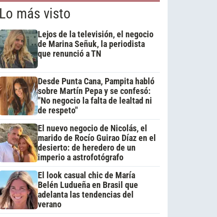
Lo más visto
Lejos de la televisión, el negocio
de Marina Señuk, la periodista
que renunció a TN
Desde Punta Cana, Pampita habló
sobre Martín Pepa y se confesó:
"No negocio la falta de lealtad ni
de respeto"
El nuevo negocio de Nicolás, el
marido de Rocío Guirao Díaz en el
desierto: de heredero de un
imperio a astrofotógrafo
El look casual chic de María
Belén Ludueña en Brasil que
adelanta las tendencias del
verano