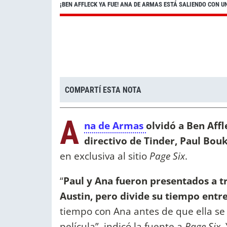
¡BEN AFFLECK YA FUE! ANA DE ARMAS ESTÁ SALIENDO CON U
COMPARTÍ ESTA NOTA
A
na de Armas
olvidó a Ben Aff
directivo de Tinder, Paul Bou
en exclusiva al sitio
Page Six
.
“
Paul y Ana fueron presentados a t
Austin, pero divide su tiempo entr
tiempo con Ana antes de que ella se
película”, indicó la fuente a
Page Six
.