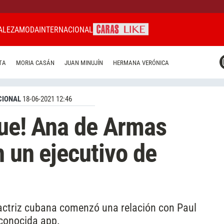
ALEZA
MODA
INTERNACIONAL
CARAS MIAMI
TA
MORIA CASÁN
JUAN MINUJÍN
HERMANA VERÓNICA
CARAS BRASIL
CARAS URUGUAY
CIONAL
18-06-2021 12:46
fue! Ana de Armas
n un ejecutivo de
 actriz cubana comenzó una relación con Paul
econocida app.