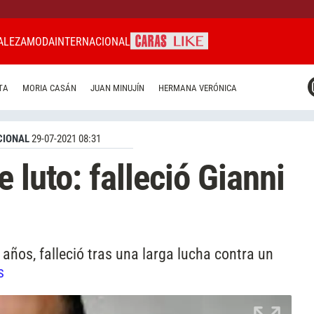
ALEZA
MODA
INTERNACIONAL
CARAS MIAMI
TA
MORIA CASÁN
JUAN MINUJÍN
HERMANA VERÓNICA
CARAS BRASIL
CARAS URUGUAY
CIONAL
29-07-2021 08:31
 luto: falleció Gianni
 años, falleció tras una larga lucha contra un
s