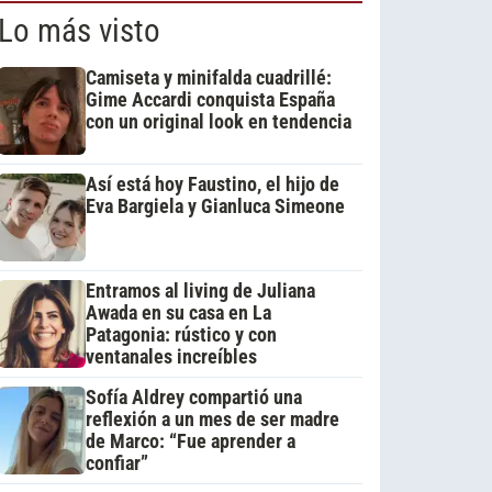
Lo más visto
Camiseta y minifalda cuadrillé:
Gime Accardi conquista España
con un original look en tendencia
Así está hoy Faustino, el hijo de
Eva Bargiela y Gianluca Simeone
Entramos al living de Juliana
Awada en su casa en La
Patagonia: rústico y con
ventanales increíbles
Sofía Aldrey compartió una
reflexión a un mes de ser madre
de Marco: “Fue aprender a
confiar”