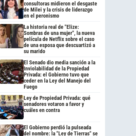
consultoras midieron el desgaste
de Milei y la crisis de liderazgo
en el peronismo
La historia real de "Elize:
Sombras de una mujer", la nueva
película de Netflix sobre el caso
de una esposa que descuartizó a
su marido
El Senado dio media sanción a la
Inviolabilidad de la Propiedad
Privada: el Gobierno tuvo que
ceder en la Ley del Manejo del
Fuego
Ley de Propiedad Privada: qué
senadores votaron a favor y
cuáles en contra
El Gobierno perdió la pulseada
del nombre: la "Ley de Tierras" se