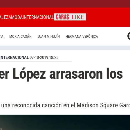
ALEZA
MODA
INTERNACIONAL
CARAS MIAMI
TA
MORIA CASÁN
JUAN MINUJÍN
HERMANA VERÓNICA
CARAS BRASIL
CARAS URUGUAY
INTERNACIONAL
07-10-2019 18:25
r López arrasaron los
on una reconocida canción en el Madison Square Gar