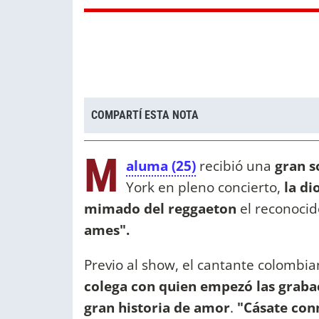
COMPARTÍ ESTA NOTA
M
aluma (25)
recibió una
gran s
York en pleno concierto,
la di
mimado del reggaeton
el reconoci
ames".
Previo al show, el cantante colombi
colega con quien empezó las grab
gran historia de amor
.
"Cásate co