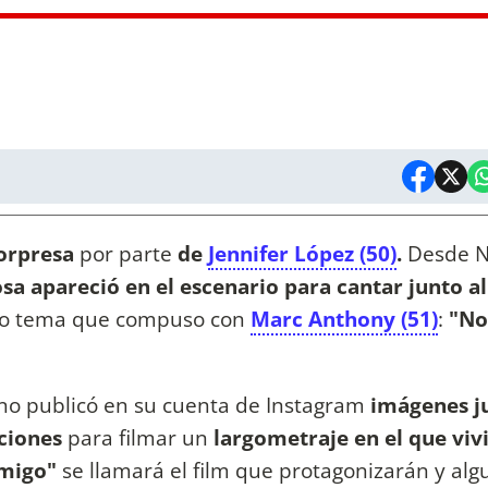
orpresa
por parte
de
Je
nnifer López (50)
.
Desde 
osa apareció en el escenario para cantar junto al
do tema que compuso con
Marc Anthony (51)
:
"No
ano publicó en su cuenta de Instagram
imágenes ju
aciones
para filmar un
largometraje en el que viv
nmigo"
se llamará el film que protagonizarán y alg