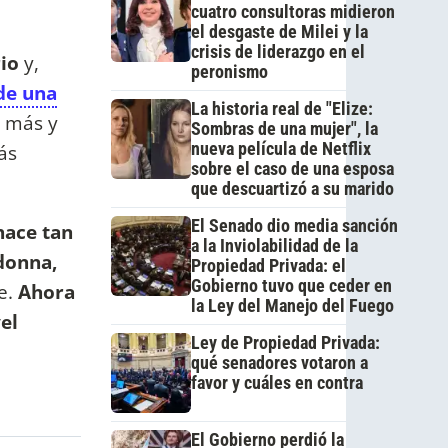
cuatro consultoras midieron
el desgaste de Milei y la
crisis de liderazgo en el
rio
y,
peronismo
 de una
La historia real de "Elize:
a más y
Sombras de una mujer", la
nueva película de Netflix
ás
sobre el caso de una esposa
que descuartizó a su marido
El Senado dio media sanción
ace tan
a la Inviolabilidad de la
donna,
Propiedad Privada: el
Gobierno tuvo que ceder en
e.
Ahora
la Ley del Manejo del Fuego
el
Ley de Propiedad Privada:
qué senadores votaron a
favor y cuáles en contra
El Gobierno perdió la