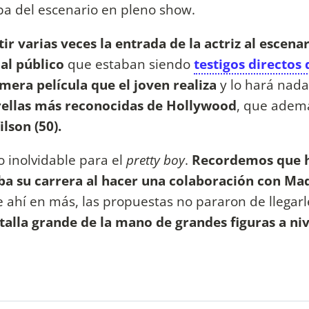
iba del escenario en pleno show.
ir varias veces la entrada de la actriz al escena
al público
que estaban siendo
testigos directos
mera película que el joven realiza
y lo hará nad
trellas más reconocidas de Hollywood
, que adem
lson (50).
o inolvidable para el
pretty boy
.
Recordemos que h
aba su carrera al hacer una colaboración con Ma
 ahí en más, las propuestas no pararon de llegarl
ntalla grande de la mano de grandes figuras a niv