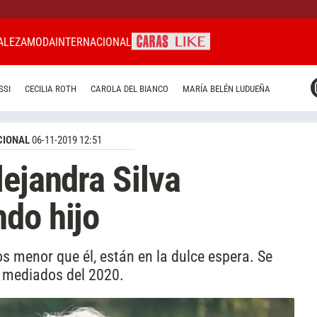
ALEZA
MODA
INTERNACIONAL
CARAS MIAMI
SSI
CECILIA ROTH
CAROLA DEL BIANCO
MARÍA BELÉN LUDUEÑA
CARAS BRASIL
CARAS URUGUAY
CIONAL
06-11-2019 12:51
lejandra Silva
do hijo
os menor que él, están en la dulce espera. Se
a mediados del 2020.