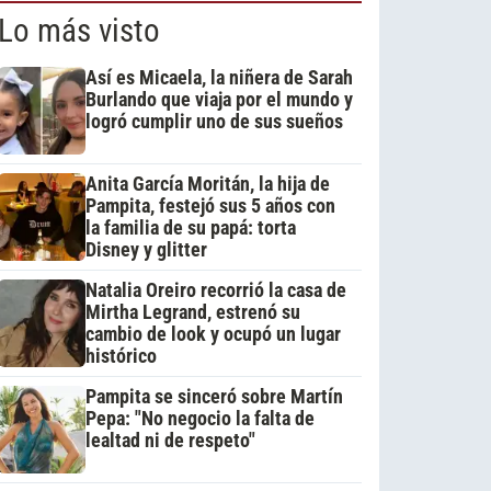
Lo más visto
Así es Micaela, la niñera de Sarah
Burlando que viaja por el mundo y
logró cumplir uno de sus sueños
Anita García Moritán, la hija de
Pampita, festejó sus 5 años con
la familia de su papá: torta
Disney y glitter
Natalia Oreiro recorrió la casa de
Mirtha Legrand, estrenó su
cambio de look y ocupó un lugar
histórico
Pampita se sinceró sobre Martín
Pepa: "No negocio la falta de
lealtad ni de respeto"