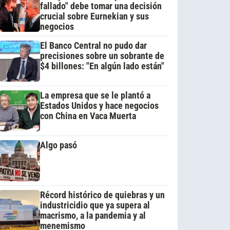
fallado" debe tomar una decisión
crucial sobre Eurnekian y sus
negocios
El Banco Central no pudo dar
precisiones sobre un sobrante de
$4 billones: "En algún lado están"
La empresa que se le plantó a
Estados Unidos y hace negocios
con China en Vaca Muerta
Algo pasó
Récord histórico de quiebras y un
industricidio que ya supera al
macrismo, a la pandemia y al
menemismo