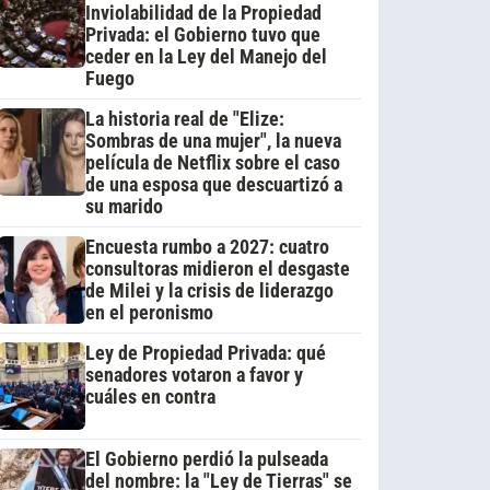
Inviolabilidad de la Propiedad
Privada: el Gobierno tuvo que
ceder en la Ley del Manejo del
Fuego
La historia real de "Elize:
Sombras de una mujer", la nueva
película de Netflix sobre el caso
de una esposa que descuartizó a
su marido
Encuesta rumbo a 2027: cuatro
consultoras midieron el desgaste
de Milei y la crisis de liderazgo
en el peronismo
Ley de Propiedad Privada: qué
senadores votaron a favor y
cuáles en contra
El Gobierno perdió la pulseada
del nombre: la "Ley de Tierras" se