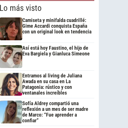
Lo más visto
Camiseta y minifalda cuadrillé:
Gime Accardi conquista España
con un original look en tendencia
Así está hoy Faustino, el hijo de
Eva Bargiela y Gianluca Simeone
Entramos al living de Juliana
Awada en su casa en La
Patagonia: rústico y con
ventanales increíbles
Sofía Aldrey compartió una
reflexión a un mes de ser madre
de Marco: “Fue aprender a
confiar”