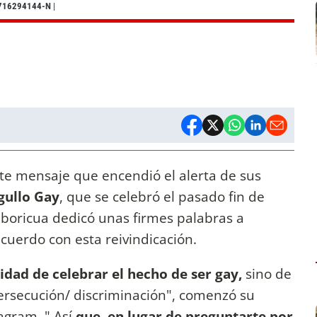
716294144-N
|
e mensaje que encendió el alerta de sus
gullo Gay
, que se celebró el pasado fin de
 boricua dedicó unas firmes palabras a
cuerdo con esta reivindicación.
sidad de celebrar el hecho de ser gay,
sino de
persecución/ discriminación", comenzó su
agram. " Así
que, en lugar de preguntarte por