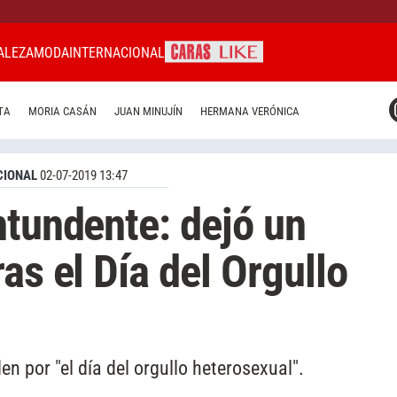
ALEZA
MODA
INTERNACIONAL
CARAS MIAMI
TA
MORIA CASÁN
JUAN MINUJÍN
HERMANA VERÓNICA
CARAS BRASIL
CARAS URUGUAY
CIONAL
02-07-2019 13:47
ntundente: dejó un
as el Día del Orgullo
den por "el día del orgullo heterosexual".