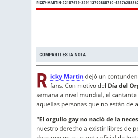
RICKY-MARTIN-22157679-329113790885710-4257625836
COMPARTÍ ESTA NOTA
R
icky Martin
dejó un contundent
fans. Con motivo del
Día del Or
semana a nivel mundial, el cantante
aquellas personas que no están de a
"El orgullo gay no nació de la nece
nuestro derecho a existir libres de 
descargo en su cuenta oficial de Inst