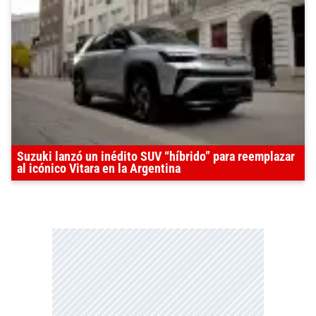
Suzuki lanzó un inédito SUV “híbrido” para reemplazar
al icónico Vitara en la Argentina