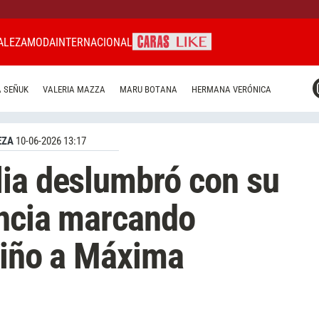
ALEZA
MODA
INTERNACIONAL
CARAS MIAMI
 SEÑUK
VALERIA MAZZA
MARU BOTANA
HERMANA VERÓNICA
CARAS BRASIL
CARAS URUGUAY
EZA
10-06-2026 13:17
lia deslumbró con su
ancia marcando
uiño a Máxima