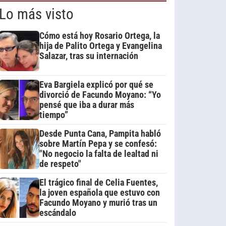
Lo más visto
Cómo está hoy Rosario Ortega, la
hija de Palito Ortega y Evangelina
Salazar, tras su internación
Eva Bargiela explicó por qué se
divorció de Facundo Moyano: “Yo
pensé que iba a durar más
tiempo”
Desde Punta Cana, Pampita habló
sobre Martín Pepa y se confesó:
"No negocio la falta de lealtad ni
de respeto"
El trágico final de Celia Fuentes,
la joven española que estuvo con
Facundo Moyano y murió tras un
escándalo