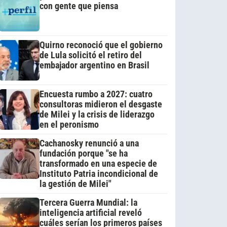
con gente que piensa
Quirno reconoció que el gobierno
de Lula solicitó el retiro del
embajador argentino en Brasil
Encuesta rumbo a 2027: cuatro
consultoras midieron el desgaste
de Milei y la crisis de liderazgo
en el peronismo
Cachanosky renunció a una
fundación porque "se ha
transformado en una especie de
Instituto Patria incondicional de
la gestión de Milei"
Tercera Guerra Mundial: la
inteligencia artificial reveló
cuáles serían los primeros países