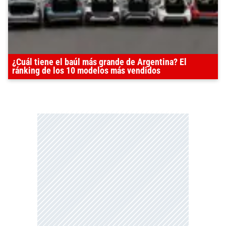
¿Cuál tiene el baúl más grande de Argentina? El
ránking de los 10 modelos más vendidos