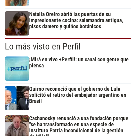
Natalia Oreiro abrió las puertas de su
impresionante cocina: salamandra antigua,
pisos damero y guiños botánicos
Lo más visto en Perfil
¡Mirá en vivo +Perfil!: un canal con gente que
piensa
Quirno reconoció que el gobierno de Lula
solicitó el retiro del embajador argentino en
Brasil
Cachanosky renunció a una fundación porque
"se ha transformado en una especie de
Instituto Patria incondicional de la gestión